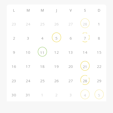
L
M
M
J
V
S
D
23
24
25
26
27
1
28
2
3
4
6
8
5
7
9
10
12
13
14
15
11
16
17
18
19
20
22
21
23
24
25
26
27
29
28
30
31
1
2
3
4
5