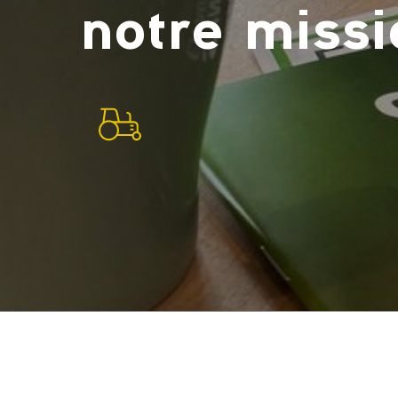
notre
missi