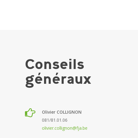
Conseils
généraux
Olivier COLLIGNON
081/81.01.06
olivier.collignon@fja.be