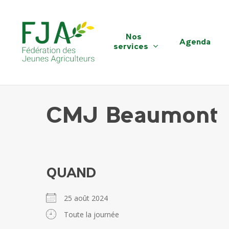
Skip
to
main
Nos
Agenda
content
services
CMJ Beaumont
QUAND
25 août 2024
Toute la journée