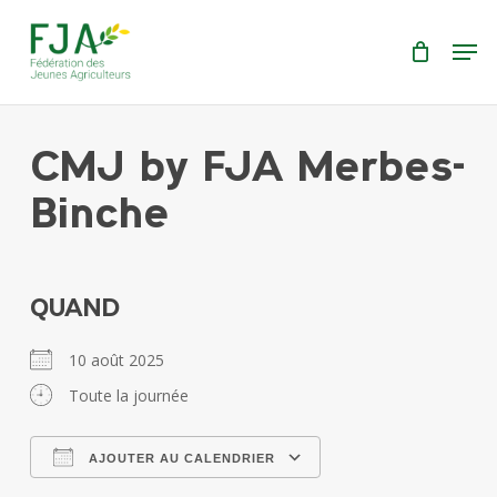
Skip
Menu
Men
to
main
content
CMJ by FJA Merbes-
Binche
QUAND
10 août 2025
Toute la journée
AJOUTER AU CALENDRIER