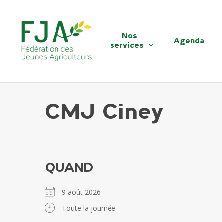
Skip
to
main
Nos
Agenda
content
services
CMJ Ciney
QUAND
9 août 2026
Toute la journée