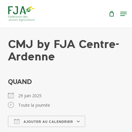
Skip
Menu
Men
to
main
content
CMJ by FJA Centre-
Ardenne
QUAND
29 juin 2025
Toute la journée
AJOUTER AU CALENDRIER