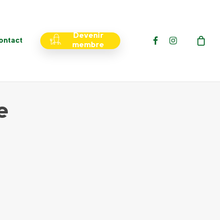
Menu
Devenir
facebook
instagram
ontact
membre
e