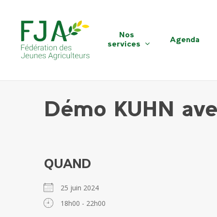
Skip
to
main
Nos
Agenda
content
services
Démo KUHN avec
QUAND
25 juin 2024
18h00 - 22h00