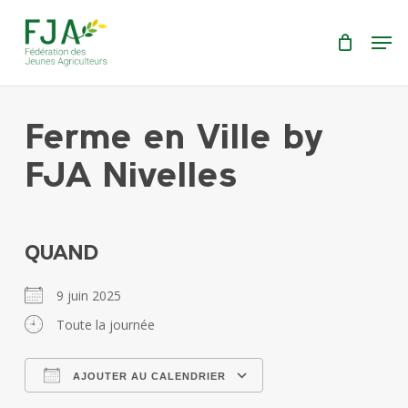
Skip
Menu
Men
to
main
content
Ferme en Ville by
FJA Nivelles
QUAND
9 juin 2025
Toute la journée
AJOUTER AU CALENDRIER