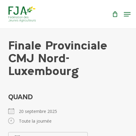
Skip
Menu
Men
to
main
content
Finale Provinciale
CMJ Nord-
Luxembourg
QUAND
20 septembre 2025
Toute la journée