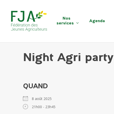
Skip
to
main
Nos
Agenda
content
services
Night Agri part
QUAND
8 août 2025
21h00 - 23h45