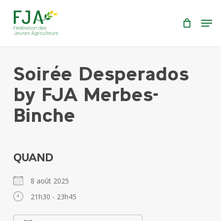
Skip
Menu
Men
to
main
content
Soirée Desperados
by FJA Merbes-
Binche
QUAND
8 août 2025
21h30 - 23h45