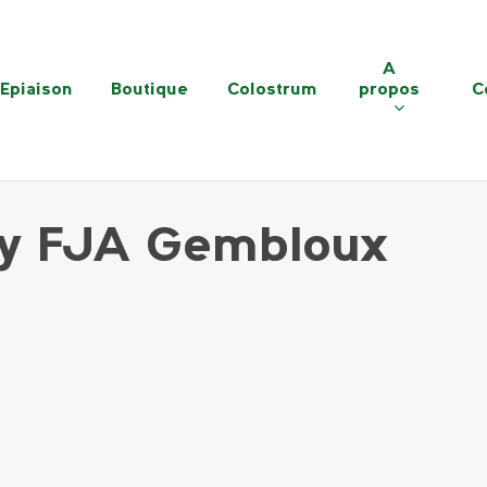
A
Epiaison
Boutique
Colostrum
propos
C
 by FJA Gembloux