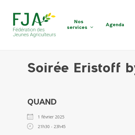
Skip
to
main
Nos
Agenda
content
services
Soirée Eristoff
QUAND
1 février 2025
21h30 - 23h45