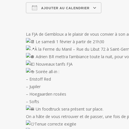
AJOUTER AU CALENDRIER
Télécharger ICS
Calendrier 
La FJA de Gembloux a le plaisir de vous convier à son a
Le samedi 1 février à partir de 21h30
À la Ferme du Manil – Rue du Libut 72 à Saint-Ger
Adrien BR mettra l’ambiance toute la nuit, pour vot
Nouveaux tarifs FJA
Soirée all-in :
– Eristoff Red
– Jupiler
– Hoegaarden rosées
– Softs
Un foodtruck sera présent sur place.
On a hâte de vous retrouver et de passer, une fois de p
Tenue correcte exigée