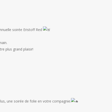
Google
iCalendar
Offi
nnuelle soirée Eristoff Red
main.
re plus grand plaisir!
lus, une soirée de folie en votre compagnie.