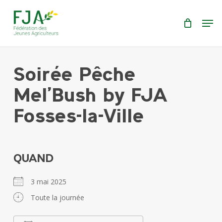
Skip
Menu
Men
to
main
content
Soirée Pêche
Mel’Bush by FJA
Fosses-la-Ville
QUAND
3 mai 2025
Toute la journée