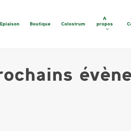
A
Epiaison
Boutique
Colostrum
propos
C
rochains évèn