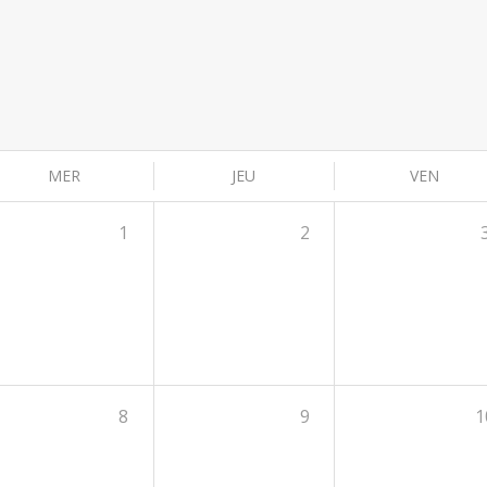
MER
JEU
VEN
1
2
8
9
1