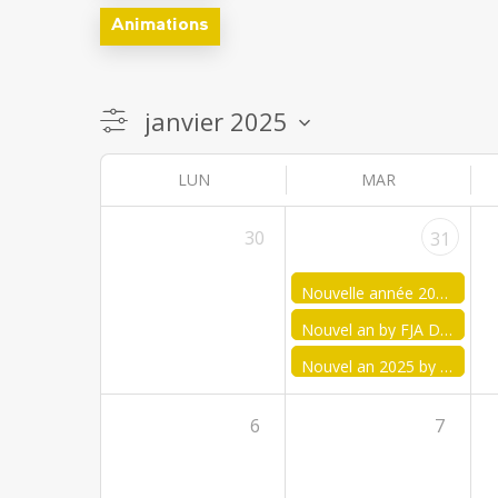
Animations
LUN
MAR
30
31
Nouvelle année 2025 – FJA Leuze
Nouvel an by FJA Dinant
Nouvel an 2025 by FJA Merbes-Binche
6
7