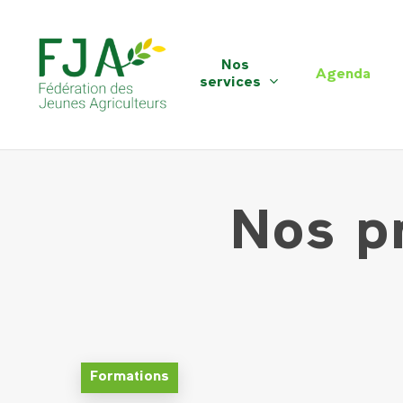
Skip
Rechercher Catégories...
to
main
Nos
Agenda
content
services
Nos p
Formations