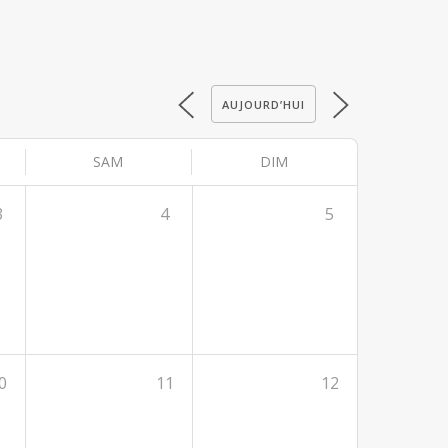
AUJOURD’HUI
SAM
DIM
3
4
5
0
11
12