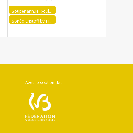
Souper annuel boulettes liégeoises frites FJA Aubel
Soirée Eristoff by FJA Gembloux
Avec le soutien de :