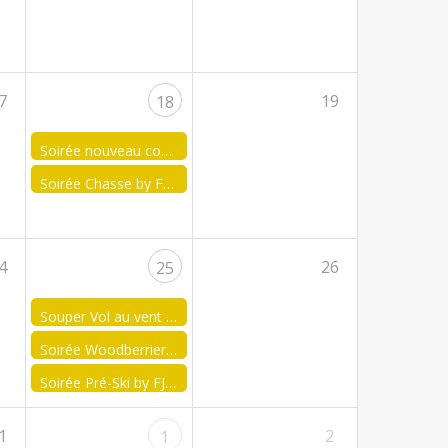
7
19
18
Soirée nouveau comité by FJA Soignies
Soirée Chasse by FJA Condroz-Liégeois
4
26
25
Souper Vol au vent by Malmedy-Waimes
Soirée Woodberriers Night by FJA Seneffe
Soirée Pré-Ski by FJA Eghezée
1
2
1