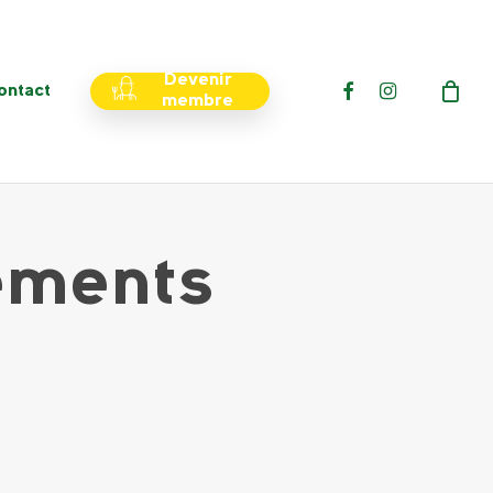
Menu
Devenir
facebook
instagram
ontact
membre
ements