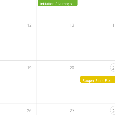
Initiation à la maçonnerie
12
13
1
19
20
2
So
26
27
2