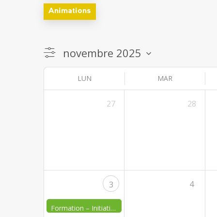
Animations
LUN
MAR
27
28
4
3
Formation – Initiation à l’élevage caprin