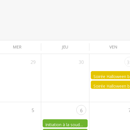
MER
JEU
VEN
29
30
3
Soi
So
5
6
Initiation à la soudure