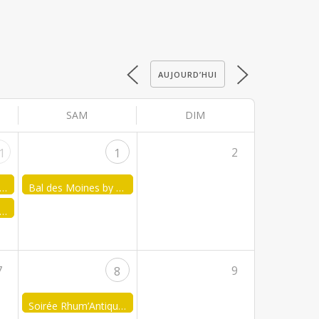
AUJOURD’HUI
SAM
DIM
2
1
1
rée Halloween by FJA Nivelles-Genappe
Bal des Moines by FJA Fosses-la-Ville
irée Halloween by FJA Rochefort
7
9
8
Soirée Rhum’Antique by FJA Provinciale Namur