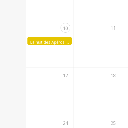
11
10
La nuit des Apéros by FJA Tournai 1
17
18
24
25