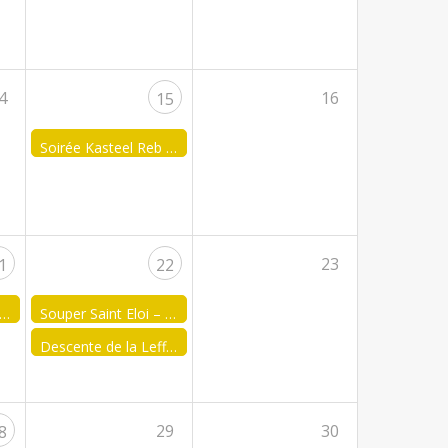
4
16
15
Soirée Kasteel Reb by FJA WPJ
23
1
22
uper Saint Eloi – FJA Merbes-Binche
Souper Saint Eloi – FJA Chimay
Descente de la Leffe de la FJA d’Eghezée
29
30
8