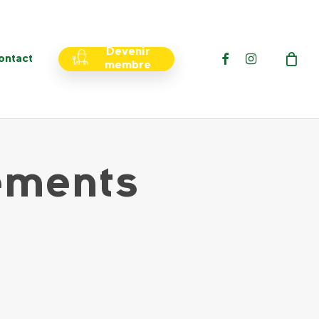
Menu
Devenir
facebook
instagram
ontact
membre
ements