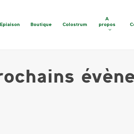
A
Epiaison
Boutique
Colostrum
propos
C
rochains évèn