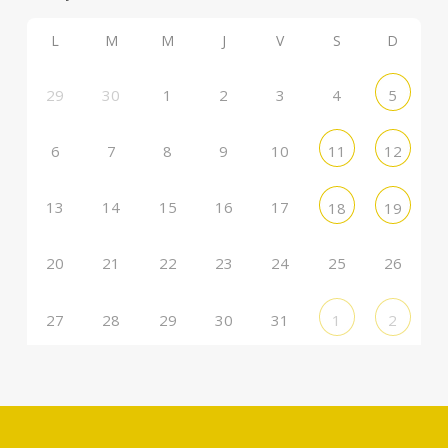
L
M
M
J
V
S
D
29
30
1
2
3
4
5
6
7
8
9
10
11
12
13
14
15
16
17
18
19
20
21
22
23
24
25
26
27
28
29
30
31
1
2