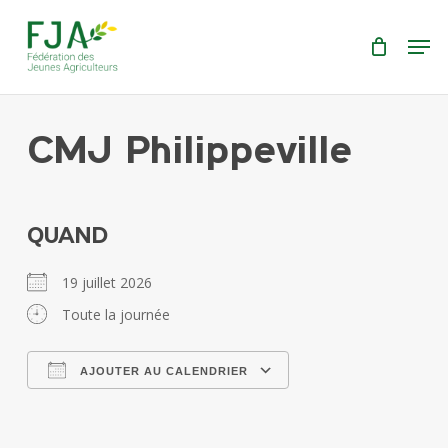
Skip
Menu
Men
to
main
content
CMJ Philippeville
QUAND
19 juillet 2026
Toute la journée
AJOUTER AU CALENDRIER
Télécharger ICS
Calendrier Google